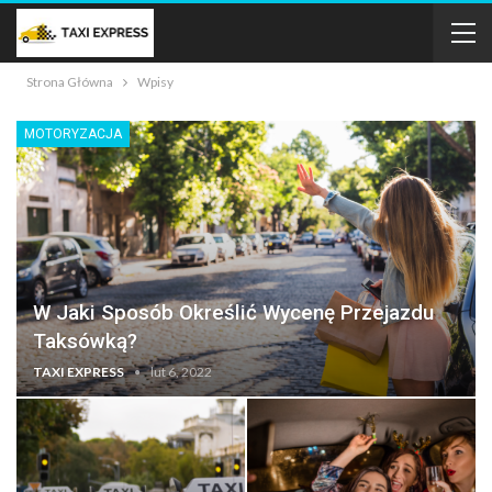
Strona Główna
Wpisy
MOTORYZACJA
W Jaki Sposób Określić Wycenę Przejazdu
Taksówką?
TAXI EXPRESS
lut 6, 2022