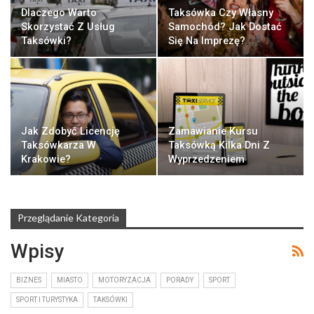
Dlaczego Warto
Taksówka Czy Własny
Skorzystać Z Usług
Samochód? Jak Dostać
Taksówki?
Się Na Imprezę?
Jak Zdobyć Licencję
Zamawianie Kursu
Taksówkarza W
Taksówką Kilka Dni Z
Krakowie?
Wyprzedzeniem
Przeglądanie Kategoria
Wpisy
BIZNES
MIASTO
MOTORYZACJA
PORADY
SPORT
SPORT I TURYSTYKA
TAKSÓWKI