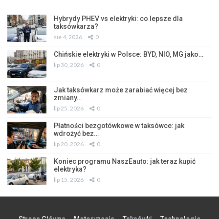
Hybrydy PHEV vs elektryki: co lepsze dla
taksówkarza?
sie 4, 2026
0
Chińskie elektryki w Polsce: BYD, NIO, MG jako…
lip 30, 2026
0
Jak taksówkarz może zarabiać więcej bez
zmiany…
lip 25, 2026
0
Płatności bezgotówkowe w taksówce: jak
wdrożyć bez…
lip 20, 2026
0
Koniec programu NaszEauto: jak teraz kupić
elektryka?
lip 15, 2026
0
Strona Główna
Motoryzacja
Taksówki
Technologie