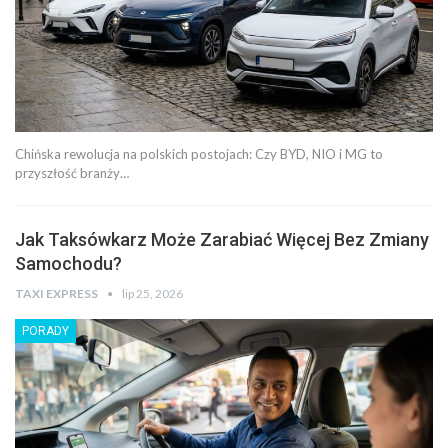
Chińska rewolucja na polskich postojach: Czy BYD, NIO i MG to
przyszłość branży…
Jak Taksówkarz Może Zarabiać Więcej Bez Zmiany
Samochodu?
TAXI EXPRESS
lip 25, 2026
PORADY