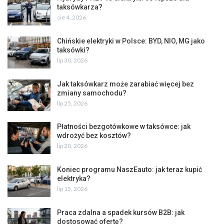
taksówkarza?
sie 4, 2026
Chińskie elektryki w Polsce: BYD, NIO, MG jako
taksówki?
lip 30, 2026
Jak taksówkarz może zarabiać więcej bez
zmiany samochodu?
lip 25, 2026
Płatności bezgotówkowe w taksówce: jak
wdrożyć bez kosztów?
lip 20, 2026
Koniec programu NaszEauto: jak teraz kupić
elektryka?
lip 15, 2026
Praca zdalna a spadek kursów B2B: jak
dostosować ofertę?