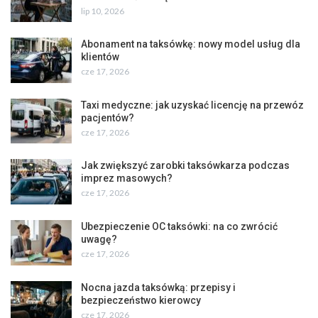
lip 10, 2026
Abonament na taksówkę: nowy model usług dla
klientów
cze 17, 2026
Taxi medyczne: jak uzyskać licencję na przewóz
pacjentów?
cze 17, 2026
Jak zwiększyć zarobki taksówkarza podczas
imprez masowych?
cze 17, 2026
Ubezpieczenie OC taksówki: na co zwrócić
uwagę?
cze 17, 2026
Nocna jazda taksówką: przepisy i
bezpieczeństwo kierowcy
cze 17, 2026