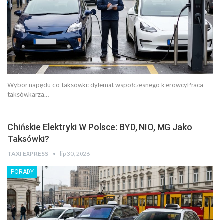
Wybór napędu do taksówki: dylemat współczesnego kierowcyPraca
taksówkarza…
Chińskie Elektryki W Polsce: BYD, NIO, MG Jako
Taksówki?
TAXI EXPRESS
lip 30, 2026
PORADY