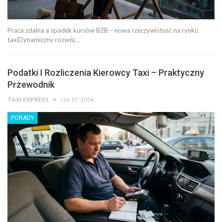
Praca zdalna a spadek kursów B2B – nowa rzeczywistość na rynku
taxiDynamiczny rozwój…
Podatki I Rozliczenia Kierowcy Taxi – Praktyczny
Przewodnik
TAXI EXPRESS
cze 17, 2026
PORADY