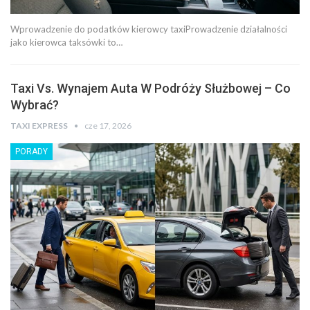
Wprowadzenie do podatków kierowcy taxiProwadzenie działalności
jako kierowca taksówki to…
Taxi Vs. Wynajem Auta W Podróży Służbowej – Co
Wybrać?
TAXI EXPRESS
cze 17, 2026
PORADY