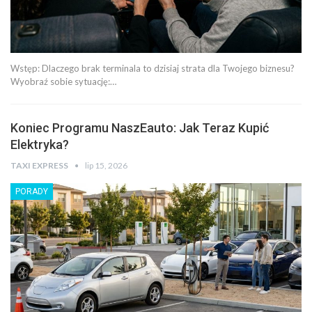
Wstęp: Dlaczego brak terminala to dzisiaj strata dla Twojego biznesu?
Wyobraź sobie sytuację:…
Koniec Programu NaszEauto: Jak Teraz Kupić
Elektryka?
TAXI EXPRESS
lip 15, 2026
PORADY