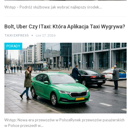
Wstęp – Podróż służbowa: jak wybrać najlepszy środek…
Bolt, Uber Czy ITaxi: Która Aplikacja Taxi Wygrywa?
TAXI EXPRESS
cze 17, 2026
PORADY
Wstęp: Nowa era przewozów w PolsceRynek przewozów pasażerskich
w Polsce przeszedł w…