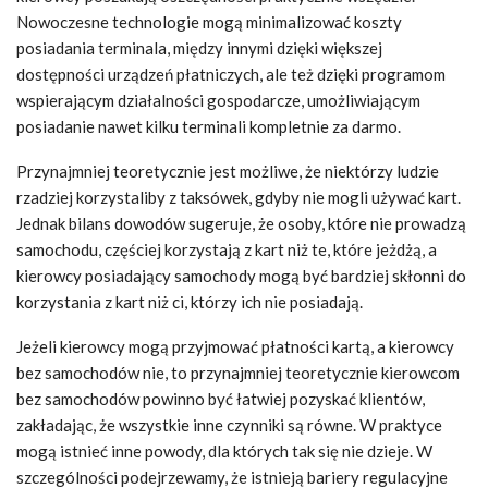
Nowoczesne technologie mogą minimalizować koszty
posiadania terminala, między innymi dzięki większej
dostępności urządzeń płatniczych, ale też dzięki programom
wspierającym działalności gospodarcze, umożliwiającym
posiadanie nawet kilku terminali kompletnie za darmo.
Przynajmniej teoretycznie jest możliwe, że niektórzy ludzie
rzadziej korzystaliby z taksówek, gdyby nie mogli używać kart.
Jednak bilans dowodów sugeruje, że osoby, które nie prowadzą
samochodu, częściej korzystają z kart niż te, które jeżdżą, a
kierowcy posiadający samochody mogą być bardziej skłonni do
korzystania z kart niż ci, którzy ich nie posiadają.
Jeżeli kierowcy mogą przyjmować płatności kartą, a kierowcy
bez samochodów nie, to przynajmniej teoretycznie kierowcom
bez samochodów powinno być łatwiej pozyskać klientów,
zakładając, że wszystkie inne czynniki są równe. W praktyce
mogą istnieć inne powody, dla których tak się nie dzieje. W
szczególności podejrzewamy, że istnieją bariery regulacyjne