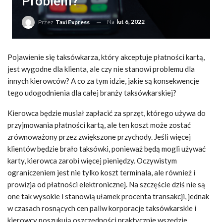
Problem?
Na
lut 6, 2022
Przez
Taxi Express
Pojawienie się taksówkarza, który akceptuje płatności kartą,
jest wygodne dla klienta, ale czy nie stanowi problemu dla
innych kierowców? A co za tym idzie, jakie są konsekwencje
tego udogodnienia dla całej branży taksówkarskiej?
Kierowca będzie musiał zapłacić za sprzęt, którego używa do
przyjmowania płatności kartą, ale ten koszt może zostać
zrównoważony przez zwiększone przychody. Jeśli więcej
klientów będzie brało taksówki, ponieważ będą mogli używać
karty, kierowca zarobi więcej pieniędzy. Oczywistym
ograniczeniem jest nie tylko koszt terminala, ale również i
prowizja od płatności elektronicznej. Na szczęście dziś nie są
one tak wysokie i stanowią ułamek procenta transakcji, jednak
w czasach rosnących cen paliw korporacje taksówkarskie i
kierowcy poszukują oszczędności praktycznie wszędzie.