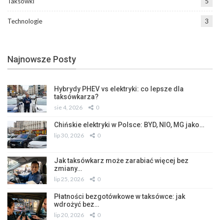
Taksówki
5
Technologie
3
Najnowsze Posty
Hybrydy PHEV vs elektryki: co lepsze dla
taksówkarza?
sie 4, 2026
0
Chińskie elektryki w Polsce: BYD, NIO, MG jako…
lip 30, 2026
0
Jak taksówkarz może zarabiać więcej bez
zmiany…
lip 25, 2026
0
Płatności bezgotówkowe w taksówce: jak
wdrożyć bez…
lip 20, 2026
0