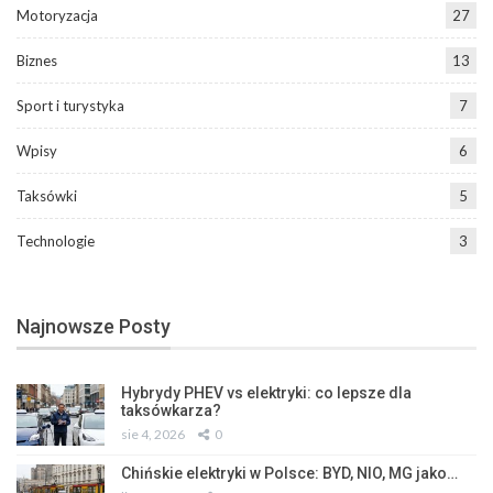
Motoryzacja
27
Biznes
13
Sport i turystyka
7
Wpisy
6
Taksówki
5
Technologie
3
Najnowsze Posty
Hybrydy PHEV vs elektryki: co lepsze dla
taksówkarza?
sie 4, 2026
0
Chińskie elektryki w Polsce: BYD, NIO, MG jako…