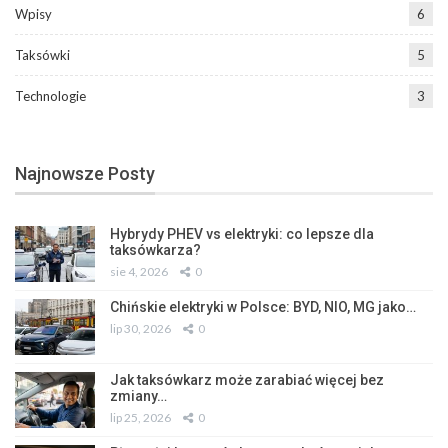
Wpisy
6
Taksówki
5
Technologie
3
Najnowsze Posty
Hybrydy PHEV vs elektryki: co lepsze dla
taksówkarza?
sie 4, 2026
0
Chińskie elektryki w Polsce: BYD, NIO, MG jako…
lip 30, 2026
0
Jak taksówkarz może zarabiać więcej bez
zmiany…
lip 25, 2026
0