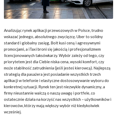
Analizując rynek aplikacji przewozowych w Polsce, trudno
wskazać jednego, absolutnego zwycięzcę. Uber to solidny
standard i globalny zasięg, Bolt kusi ceną i agresywnymi
promocjami, a iTaxi broni się jakością i profesjonalizmem
licencjonowanych taksówkarzy. Wybór zależy od tego, czy
priorytetem jest dla Ciebie niska cena, wysoki komfort, czy
może stabilność zatrudnienia (jeśli jesteś kierowcą). Najlepszą
strategią dla pasażera jest posiadanie wszystkich trzech
aplikacji w telefonie i elastyczne dostosowywanie wyboru do
konkretnej sytuacji. Rynek ten jest niezwykle dynamiczny, a
firmy nieustannie walczą o naszą uwagę i portfele, co
ostatecznie działa na korzyść nas wszystkich – użytkowników i
kierowców, którzy mają większy wybór niż kiedykolwiek
wcześniej.