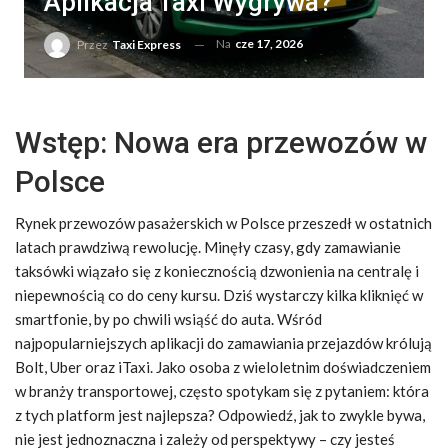
Aplikacja Taxi Wygrywa?
Na
cze 17, 2026
Przez
Taxi Express
Wstęp: Nowa era przewozów w
Polsce
Rynek przewozów pasażerskich w Polsce przeszedł w ostatnich
latach prawdziwą rewolucję. Minęły czasy, gdy zamawianie
taksówki wiązało się z koniecznością dzwonienia na centralę i
niepewnością co do ceny kursu. Dziś wystarczy kilka kliknięć w
smartfonie, by po chwili wsiąść do auta. Wśród
najpopularniejszych aplikacji do zamawiania przejazdów królują
Bolt, Uber oraz iTaxi. Jako osoba z wieloletnim doświadczeniem
w branży transportowej, często spotykam się z pytaniem: która
z tych platform jest najlepsza? Odpowiedź, jak to zwykle bywa,
nie jest jednoznaczna i zależy od perspektywy – czy jesteś