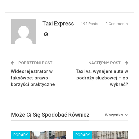
Taxi Express
192 Posts
0 Comments
POPRZEDNI POST
NASTĘPNY POST
Wideorejestrator w
Taxi vs. wynajem auta w
taksówce: prawo i
podróży służbowej – co
korzyści praktyczne
wybrać?
Może Ci Się Spodobać Również
Wszystko
PORADY
PORADY