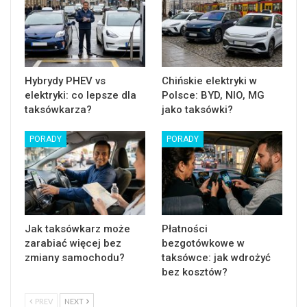
Hybrydy PHEV vs
Chińskie elektryki w
elektryki: co lepsze dla
Polsce: BYD, NIO, MG
taksówkarza?
jako taksówki?
PORADY
PORADY
Jak taksówkarz może
Płatności
zarabiać więcej bez
bezgotówkowe w
zmiany samochodu?
taksówce: jak wdrożyć
bez kosztów?
PREV
NEXT