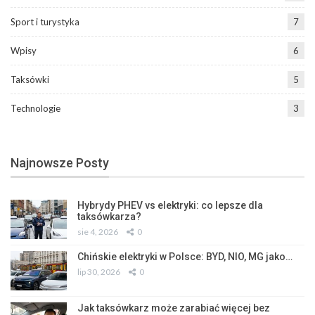
Sport i turystyka
7
Wpisy
6
Taksówki
5
Technologie
3
Najnowsze Posty
Hybrydy PHEV vs elektryki: co lepsze dla
taksówkarza?
sie 4, 2026
0
Chińskie elektryki w Polsce: BYD, NIO, MG jako…
lip 30, 2026
0
Jak taksówkarz może zarabiać więcej bez