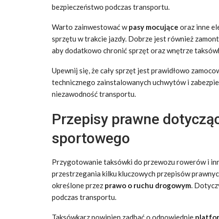
bezpieczeństwo podczas transportu.
Warto zainwestować w
pasy mocujące
oraz inne el
sprzętu w trakcie jazdy. Dobrze jest również zamo
aby dodatkowo chronić sprzęt oraz wnętrze taksówk
Upewnij się, że cały sprzęt jest prawidłowo zamoc
technicznego zainstalowanych uchwytów i zabezpiec
niezawodność transportu.
Przepisy prawne dotyczą
sportowego
Przygotowanie taksówki do przewozu rowerów i in
przestrzegania kilku kluczowych przepisów prawnyc
określone przez
prawo o ruchu drogowym
. Dotycz
podczas transportu.
Taksówkarz powinien zadbać o odpowiednie
platfo