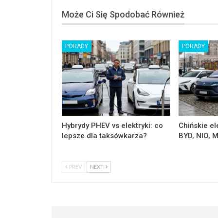
Może Ci Się Spodobać Również
PORADY
PORADY
Hybrydy PHEV vs elektryki: co
Chińskie el
lepsze dla taksówkarza?
BYD, NIO, 
PREV
NEXT