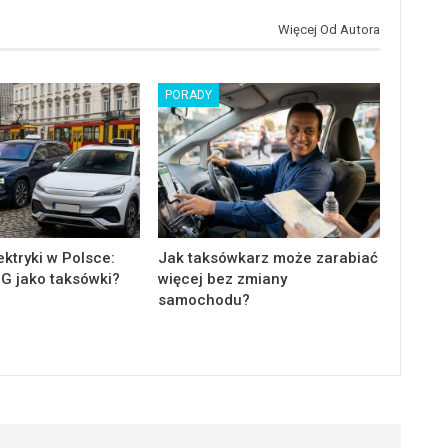
Więcej Od Autora
PORADY
ektryki w Polsce:
Jak taksówkarz może zarabiać
MG jako taksówki?
więcej bez zmiany
samochodu?