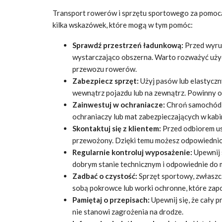
Transport rowerów i sprzętu sportowego za pomo
kilka wskazówek, które mogą w tym pomóc:
Sprawdź przestrzeń ładunkową:
Przed wyrus
wystarczająco obszerna. Warto rozważyć uży
przewozu rowerów.
Zabezpiecz sprzęt:
Użyj pasów lub elastyczn
wewnątrz pojazdu lub na zewnątrz. Powinny on
Zainwestuj w ochraniacze:
Chroń samochód i
ochraniaczy lub mat zabezpieczających w kabin
Skontaktuj się z klientem:
Przed odbiorem ust
przewożony. Dzięki temu możesz odpowiedni
Regularnie kontroluj wyposażenie:
Upewnij 
dobrym stanie technicznym i odpowiednie do 
Zadbać o czystość:
Sprzęt sportowy, zwłaszc
sobą pokrowce lub worki ochronne, które zap
Pamiętaj o przepisach:
Upewnij się, że cały 
nie stanowi zagrożenia na drodze.