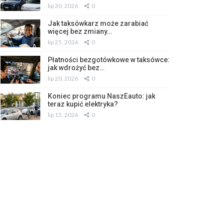
lip 30, 2026
0
Jak taksówkarz może zarabiać
więcej bez zmiany…
lip 25, 2026
0
Płatności bezgotówkowe w taksówce:
jak wdrożyć bez…
lip 20, 2026
0
Koniec programu NaszEauto: jak
teraz kupić elektryka?
lip 15, 2026
0