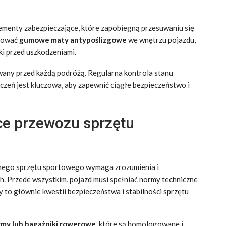
ementy zabezpieczające, które zapobiegną przesuwaniu się
ntować
gumowe maty antypoślizgowe
we wnętrzu pojazdu,
i przed uszkodzeniami.
owany przed każdą podróżą. Regularna kontrola stanu
zeń jest kluczowa, aby zapewnić ciągłe bezpieczeństwo i
ce przewozu sprzętu
nego sprzętu sportowego wymaga zrozumienia i
h. Przede wszystkim, pojazd musi spełniać normy techniczne
y to głównie kwestii bezpieczeństwa i stabilności sprzętu
rmy lub bagażniki rowerowe
, które są homologowane i