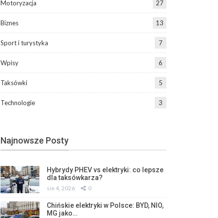
Motoryzacja
27
Biznes
13
Sport i turystyka
7
Wpisy
6
Taksówki
5
Technologie
3
Najnowsze Posty
Hybrydy PHEV vs elektryki: co lepsze
dla taksówkarza?
sie 4, 2026
0
Chińskie elektryki w Polsce: BYD, NIO,
MG jako…