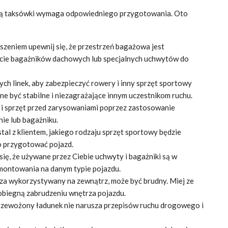
cą taksówki wymaga odpowiedniego przygotowania. Oto
zeniem upewnij się, że przestrzeń bagażowa jest
cie bagażników dachowych lub specjalnych uchwytów do
ych linek, aby zabezpieczyć rowery i inny sprzęt sportowy
e być stabilne i niezagrażające innym uczestnikom ruchu.
 sprzęt przed zarysowaniami poprzez zastosowanie
ie lub bagażniku.
al z klientem, jakiego rodzaju sprzęt sportowy będzie
o przygotować pojazd.
się, że używane przez Ciebie uchwyty i bagażniki są w
montowania na danym typie pojazdu.
za wykorzystywany na zewnątrz, może być brudny. Miej ze
obiegną zabrudzeniu wnętrza pojazdu.
przewożony ładunek nie narusza przepisów ruchu drogowego i