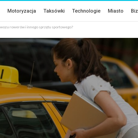
a
Motoryzacja
Taksówki
Technologie
Miasto
Bi
ewozu rowerów i innego sprzętu sportowego?