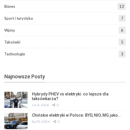
Biznes
13
Sport i turystyka
7
Wpisy
6
Taksówki
5
Technologie
3
Najnowsze Posty
Hybrydy PHEV vs elektryki: co lepsze dla
taksówkarza?
sie 4, 2026
0
Chińskie elektryki w Polsce: BYD, NIO, MG jako…
lip 30, 2026
0