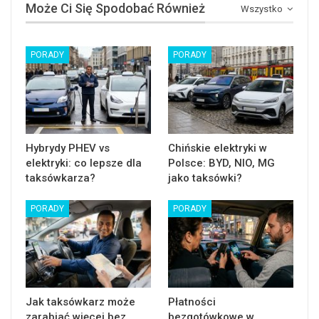
Może Ci Się Spodobać Również
Wszystko
PORADY
PORADY
Hybrydy PHEV vs
Chińskie elektryki w
elektryki: co lepsze dla
Polsce: BYD, NIO, MG
taksówkarza?
jako taksówki?
PORADY
PORADY
Jak taksówkarz może
Płatności
zarabiać więcej bez
bezgotówkowe w