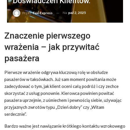
Doświadczeń Klientów.
Na
paź 2, 2025
Przez
Taxi Express
Znaczenie pierwszego
wrażenia – jak przywitać
pasażera
Pierwsze wrażenie odgrywa kluczową rolę w obsłudze
pasażerów w taksówkach. Już sam moment powitania może
zadecydować o tym, jak klient oceni całą podróż i czy zechce
skorzystać z usług ponownie. Kierowca powinien powitać
pasażera uprzejmie, z uśmiechem i pewnością siebie, używając
przyjaznych zwrotów typu „Dzień dobry” czy „Witam
serdecznie”.
Bardzo ważne jest nawiązanie krótkiego kontaktu wzrokowego