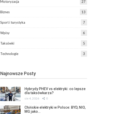
Motoryzacja
27
Biznes
13
Sport i turystyka
7
Wpisy
6
Taksówki
5
Technologie
3
Najnowsze Posty
Hybrydy PHEV vs elektryki: co lepsze
dla taksówkarza?
sie 4, 2026
0
Chińskie elektryki w Polsce: BYD, NIO,
MG jako…