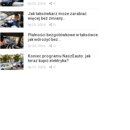
lip 30, 2026
0
Jak taksówkarz może zarabiać
więcej bez zmiany…
lip 25, 2026
0
Płatności bezgotówkowe w taksówce:
jak wdrożyć bez…
lip 20, 2026
0
Koniec programu NaszEauto: jak
teraz kupić elektryka?
lip 15, 2026
0