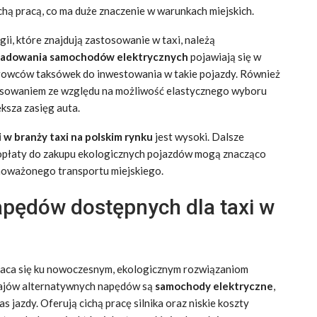
ichą pracą, co ma duże znaczenie w warunkach miejskich.
ii, które znajdują zastosowanie w taxi, należą
 ładowania samochodów elektrycznych
pojawiają się w
kierowców taksówek do inwestowania w takie pojazdy. Również
eresowaniem ze względu na możliwość elastycznego wyboru
ksza zasięg auta.
 w branży taxi na polskim rynku
jest wysoki. Dalsze
 dopłaty do zakupu ekologicznych pojazdów mogą znacząco
wnoważonego transportu miejskiego.
apędów dostępnych dla taxi w
wraca się ku nowoczesnym, ekologicznym rozwiązaniom
zajów alternatywnych napędów są
samochody elektryczne
,
s jazdy. Oferują cichą pracę silnika oraz niskie koszty