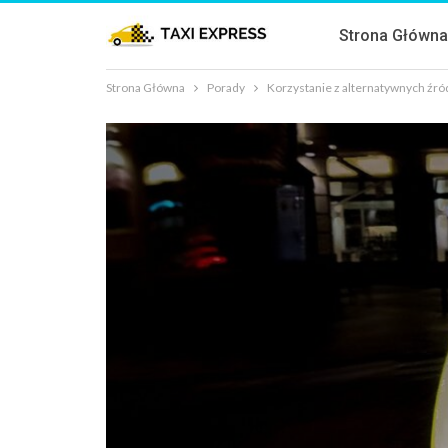
Strona Główn
Strona Główna
Porady
Korzystanie z alternatywnych źróde