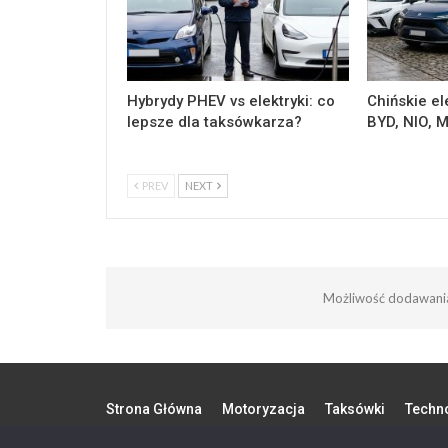
Hybrydy PHEV vs elektryki: co
Chińskie el
lepsze dla taksówkarza?
BYD, NIO, 
PREV
NEXT
Możliwość dodawania
Strona Główna
Motoryzacja
Taksówki
Techn