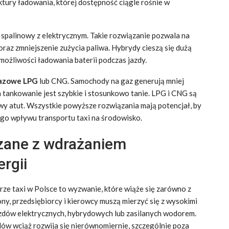
ktury ładowania, której dostępność ciągle rośnie w
ik spalinowy z elektrycznym. Takie rozwiązanie pozwala na
oraz zmniejszenie zużycia paliwa. Hybrydy cieszą się dużą
 możliwości ładowania baterii podczas jazdy.
gazowe LPG
lub CNG. Samochody na gaz generują mniej
 tankowanie jest szybkie i stosunkowo tanie. LPG i CNG są
wy atut. Wszystkie powyższe rozwiązania mają potencjał, by
go wpływu transportu taxi na środowisko.
ązane z wdrażaniem
rgii
rze taxi w Polsce to wyzwanie, które wiąże się zarówno z
rony, przedsiębiorcy i kierowcy muszą mierzyć się z wysokimi
dów elektrycznych, hybrydowych lub zasilanych wodorem.
dów wciąż rozwija się nierównomiernie, szczególnie poza