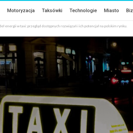
a
Motoryzacja
Taksówki
Technologie
Miasto
Bi
ł energii w taxi: przegląd dostępnych rozwiązań i ich potencjał na polskim rynku.