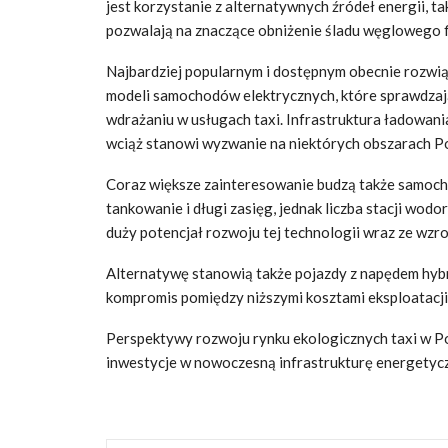
jest korzystanie z alternatywnych źródeł energii, ta
pozwalają na znaczące obniżenie śladu węglowego fl
Najbardziej popularnym i dostępnym obecnie rozwią
modeli samochodów elektrycznych, które sprawdzają s
wdrażaniu w usługach taxi. Infrastruktura ładowani
wciąż stanowi wyzwanie na niektórych obszarach Po
Coraz większe zainteresowanie budzą także samoch
tankowanie i długi zasięg, jednak liczba stacji wod
duży potencjał rozwoju tej technologii wraz ze wzro
Alternatywę stanowią także pojazdy z napędem hyb
kompromis pomiędzy niższymi kosztami eksploatacji,
Perspektywy rozwoju rynku ekologicznych taxi w Po
inwestycje w nowoczesną infrastrukturę energetycz