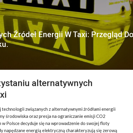
ych Źródeł Energii W Taxi: Przegląd D
ku.
ystaniu alternatywnych
xi
technologii związanych z alternatywnymi źródłami energii
y środowiska oraz presja na ograniczanie emisji CO2
ch w Polsce decyduje się na wprowadzenie do swojej floty
 napędzane energią elektryczną charakteryzują się zerową