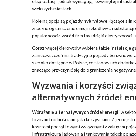
eksploatacji, jednak wymagają rozwiniętej infrastru
większych miastach.
Kolejną opcją są
pojazdy hybrydowe
, łączące siln
znaczne ograniczenie emisji szkodliwych substancji 
popularnością wśród firm taxi dzięki elastyczności i
Coraz więcej kierowców wybiera także
instalacje 
zanieczyszczeń niż tradycyjne pojazdy benzynowe, a
szeroko dostępne w Polsce, co stanowi ich dodatko
znacząco przyczynić się do ograniczenia negatywne
Wyzwania i korzyści zwi
alternatywnych źródeł ene
Wdrażanie
alternatywnych źródeł energii
w sekto
licznymi trudnościami, jak i korzyściami. Z jednej st
kosztami początkowymi związanymi z zakupem pojaz
Infrastruktura ładowania i tankowania takich pojaz