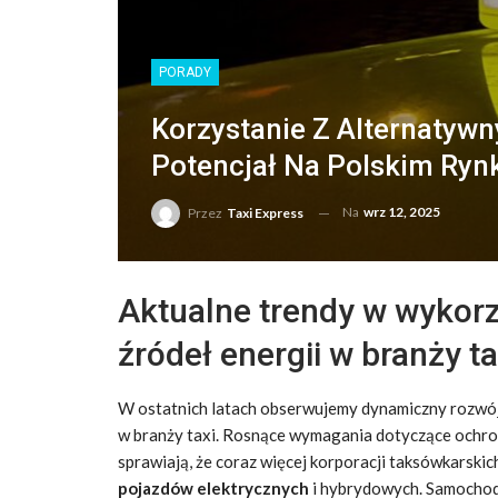
PORADY
Korzystanie Z Alternatywn
Potencjał Na Polskim Ryn
Na
wrz 12, 2025
Przez
Taxi Express
Aktualne trendy w wykorz
źródeł energii w branży ta
W ostatnich latach obserwujemy dynamiczny rozwój 
w branży taxi. Rosnące wymagania dotyczące ochron
sprawiają, że coraz więcej korporacji taksówkarski
pojazdów elektrycznych
i hybrydowych. Samochody