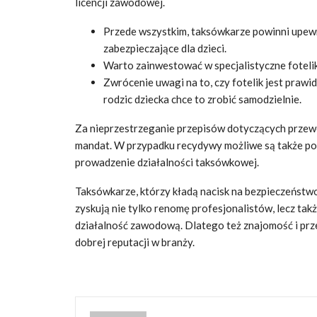
licencji zawodowej.
Przede wszystkim, taksówkarze powinni upewni
zabezpieczające dla dzieci.
Warto zainwestować w specjalistyczne foteli
Zwrócenie uwagi na to, czy fotelik jest prawi
rodzic dziecka chce to zrobić samodzielnie.
Za nieprzestrzeganie przepisów dotyczących przew
mandat. W przypadku recydywy możliwe są także powa
prowadzenie działalności taksówkowej.
Taksówkarze, którzy kładą nacisk na bezpieczeństwo
zyskują nie tylko renomę profesjonalistów, lecz tak
działalność zawodową. Dlatego też znajomość i prz
dobrej reputacji w branży.