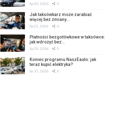
lip 30, 2026
0
Jak taksówkarz może zarabiać
więcej bez zmiany…
lip 25, 2026
0
Płatności bezgotówkowe w taksówce:
jak wdrożyć bez…
lip 20, 2026
0
Koniec programu NaszEauto: jak
teraz kupić elektryka?
lip 15, 2026
0