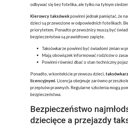
odbywać się bez fotelika, ale tylko na tylnym siedze
Kierowcy taksówek
powinni jednak pamiętać, że na
dzieci są przewożone w odpowiednich fotelikach. B
priorytetem. Ponadto przewoźnicy muszą być świado
bezpieczeństwa są prawidłowo zapięte.
Taksówkarze powinni być świadomi zmian w prz
Mają obowiązek informować rodziców o zasad
Powinni również dbać o stan techniczny poja
Ponadto, w kontekście przewozu dzieci,
taksówkarz
licencyjnymi
. Licencja obejmuje zarówno przeszkol
przepisów prawnych. Regularne szkolenia mogą po
bezpieczeństwa.
Bezpieczeństwo najmłods
dziecięce a przejazdy ta