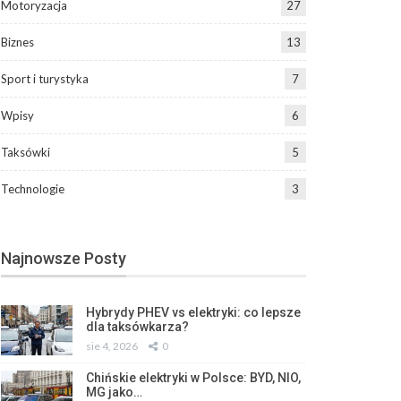
Motoryzacja
27
Biznes
13
Sport i turystyka
7
Wpisy
6
Taksówki
5
Technologie
3
Najnowsze Posty
Hybrydy PHEV vs elektryki: co lepsze
dla taksówkarza?
sie 4, 2026
0
Chińskie elektryki w Polsce: BYD, NIO,
MG jako…