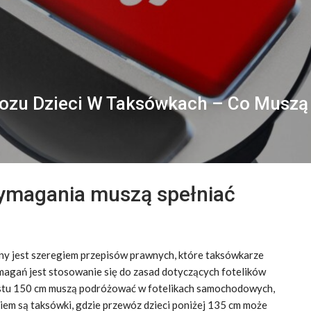
wozu Dzieci W Taksówkach – Co Muszą
wymagania muszą spełniać
y jest szeregiem przepisów prawnych, które taksówkarze
magań jest stosowanie się do zasad dotyczących fotelików
stu 150 cm muszą podróżować w fotelikach samochodowych,
iem są taksówki, gdzie przewóz dzieci poniżej 135 cm może