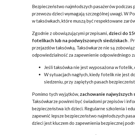
Bezpieczeństwo najmłodszych pasażerów podczas pr
przewozu dzieci wymagają szczególnej uwagi. W Pol
w taksówkach, które muszą być respektowane zarówn
Zgodnie z obowiązującymi przepisami,
dzieci do 1
fotelikach lub na podwyższonych siedziskach
. P
przejazdów taksówką. Taksówkarze nie są zobowiąza
odpowiedzialność za zapewnienie odpowiedniego za
Jeśli taksówka nie jest wyposażona w fotelik,
W sytuacjach nagłych, kiedy fotelik nie jest 
siedzeniu, przy zapiętych pasach bezpieczeńs
Pomimo tych wyjątków,
zachowanie najwyższych 
Taksówkarze powinni być świadomi przepisów i in
bezpieczeństwa ich dzieci. Regularne szkolenia i e
zapewnić lepsze bezpieczeństwo najmłodszych pas
dzieci jest kluczem do zapewnienia bezpiecznej podr