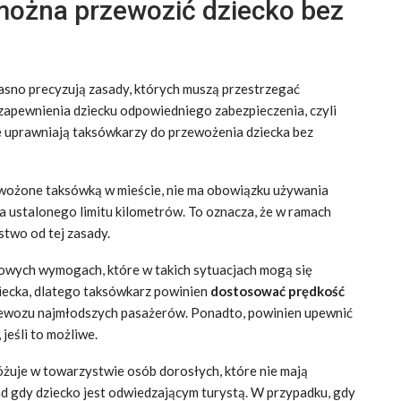
 można przewozić dziecko bez
asno precyzują zasady, których muszą przestrzegać
apewnienia dziecku odpowiedniego zabezpieczenia, czyli
re uprawniają taksówkarzy do przewożenia dziecka bez
zewożone taksówką w mieście, nie ma obowiązku używania
a ustalonego limitu kilometrów. To oznacza, że w ramach
two od tej zasady.
kowych wymogach, które w takich sytuacjach mogą się
iecka, dlatego taksówkarz powinien
dostosować prędkość
ewozu najmłodszych pasażerów. Ponadto, powinien upewnić
jeśli to możliwe.
óżuje w towarzystwie osób dorosłych, które nie mają
ad gdy dziecko jest odwiedzającym turystą. W przypadku, gdy