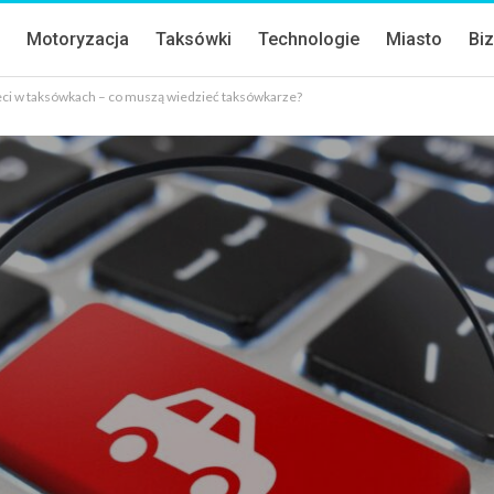
a
Motoryzacja
Taksówki
Technologie
Miasto
Bi
eci w taksówkach – co muszą wiedzieć taksówkarze?