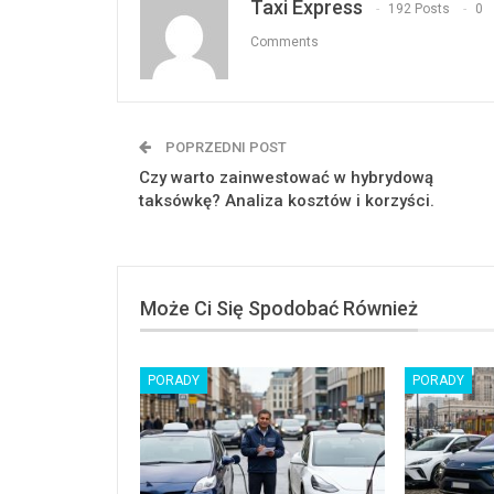
Taxi Express
192 Posts
0
Comments
POPRZEDNI POST
Czy warto zainwestować w hybrydową
taksówkę? Analiza kosztów i korzyści.
Może Ci Się Spodobać Również
PORADY
PORADY