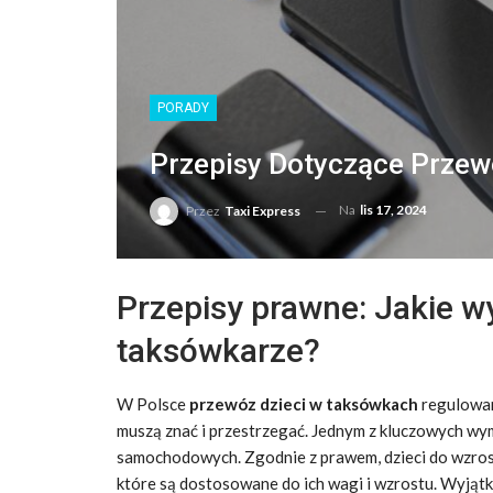
PORADY
Przepisy Dotyczące Prze
Na
lis 17, 2024
Przez
Taxi Express
Przepisy prawne: Jakie 
taksówkarze?
W Polsce
przewóz dzieci w taksówkach
regulowan
muszą znać i przestrzegać. Jednym z kluczowych wy
samochodowych. Zgodnie z prawem, dzieci do wzro
które są dostosowane do ich wagi i wzrostu. Wyjątk