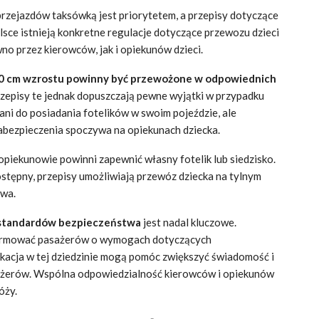
zejazdów taksówką jest priorytetem, a przepisy dotyczące
sce istnieją konkretne regulacje dotyczące przewozu dzieci
o przez kierowców, jak i opiekunów dzieci.
50 cm wzrostu powinny być przewożone w odpowiednich
rzepisy te jednak dopuszczają pewne wyjątki w przypadku
ni do posiadania fotelików w swoim pojeździe, ale
bezpieczenia spoczywa na opiekunach dziecka.
 opiekunowie powinni zapewnić własny fotelik lub siedzisko.
dostępny, przepisy umożliwiają przewóz dziecka na tylnym
twa.
standardów bezpieczeństwa
jest nadal kluczowe.
formować pasażerów o wymogach dotyczących
dukacja w tej dziedzinie mogą pomóc zwiększyć świadomość i
ażerów. Wspólna odpowiedzialność kierowców i opiekunów
óży.