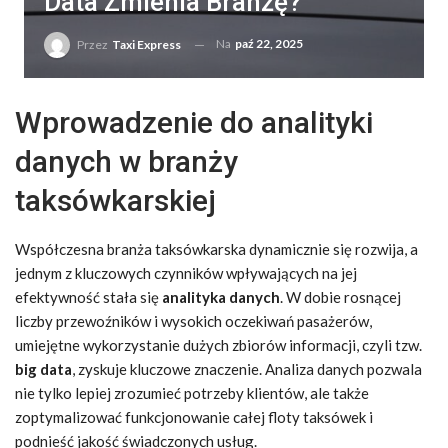
Data Zmienia Branżę?
Na
paź 22, 2025
Przez
Taxi Express
Wprowadzenie do analityki
danych w branży
taksówkarskiej
Współczesna branża taksówkarska dynamicznie się rozwija, a
jednym z kluczowych czynników wpływających na jej
efektywność stała się
analityka danych
. W dobie rosnącej
liczby przewoźników i wysokich oczekiwań pasażerów,
umiejętne wykorzystanie dużych zbiorów informacji, czyli tzw.
big data
, zyskuje kluczowe znaczenie. Analiza danych pozwala
nie tylko lepiej zrozumieć potrzeby klientów, ale także
zoptymalizować funkcjonowanie całej floty taksówek i
podnieść jakość świadczonych usług.