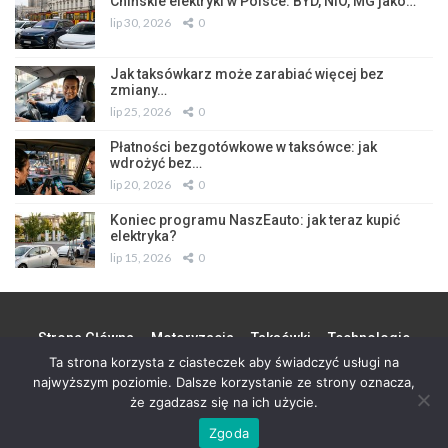
Chińskie elektryki w Polsce: BYD, NIO, MG jako…
lip 30, 2026
0
Jak taksówkarz może zarabiać więcej bez
zmiany…
lip 25, 2026
0
Płatności bezgotówkowe w taksówce: jak
wdrożyć bez…
lip 20, 2026
0
Koniec programu NaszEauto: jak teraz kupić
elektryka?
lip 15, 2026
0
Strona Główna
Motoryzacja
Taksówki
Technologie
Ta strona korzysta z ciasteczek aby świadczyć usługi na
Miasto
Biznes
Partner
Kontakt
najwyższym poziomie. Dalsze korzystanie ze strony oznacza,
że zgadzasz się na ich użycie.
© 2026 - Wszystkie prawa zastrzeżone. Design by
S 90
Zgoda