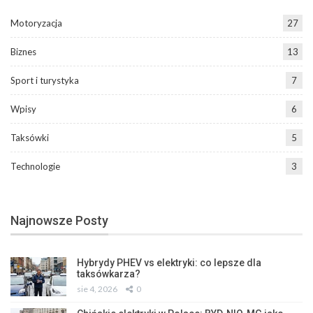
Motoryzacja
27
Biznes
13
Sport i turystyka
7
Wpisy
6
Taksówki
5
Technologie
3
Najnowsze Posty
Hybrydy PHEV vs elektryki: co lepsze dla
taksówkarza?
sie 4, 2026
0