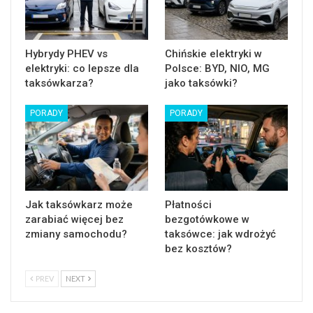
Hybrydy PHEV vs
Chińskie elektryki w
elektryki: co lepsze dla
Polsce: BYD, NIO, MG
taksówkarza?
jako taksówki?
PORADY
PORADY
Jak taksówkarz może
Płatności
zarabiać więcej bez
bezgotówkowe w
zmiany samochodu?
taksówce: jak wdrożyć
bez kosztów?
PREV
NEXT