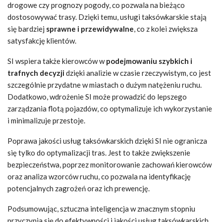
drogowe czy prognozy pogody, co pozwala na bieżąco
dostosowywać trasy. Dzięki temu, usługi taksówkarskie stają
się bardziej
sprawne i przewidywalne
, co z kolei zwiększa
satysfakcję klientów.
SI wspiera także kierowców w
podejmowaniu szybkich i
trafnych decyzji
dzięki analizie w czasie rzeczywistym, co jest
szczególnie przydatne w miastach o dużym natężeniu ruchu.
Dodatkowo, wdrożenie SI może prowadzić do lepszego
zarządzania flotą pojazdów, co optymalizuje ich wykorzystanie
i minimalizuje przestoje.
Poprawa jakości usług taksówkarskich dzięki SI nie ogranicza
się tylko do optymalizacji tras. Jest to także zwiększenie
bezpieczeństwa, poprzez monitorowanie zachowań kierowców
oraz analiza wzorców ruchu, co pozwala na identyfikację
potencjalnych zagrożeń oraz ich prewencję.
Podsumowując, sztuczna inteligencja w znacznym stopniu
przyczynia się do efektywności i jakości usług taksówkarskich,