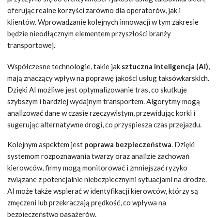
oferując realne korzyści zarówno dla operatorów, jak i
klientów. Wprowadzanie kolejnych innowacji w tym zakresie
będzie nieodłącznym elementem przyszłości branży
transportowej.
Współczesne technologie, takie jak
sztuczna inteligencja (AI)
,
mają znaczący wpływ na poprawę jakości usług taksówkarskich.
Dzięki AI możliwe jest optymalizowanie tras, co skutkuje
szybszym i bardziej wydajnym transportem. Algorytmy mogą
analizować dane w czasie rzeczywistym, przewidując korki i
sugerując alternatywne drogi, co przyspiesza czas przejazdu.
Kolejnym aspektem jest
poprawa bezpieczeństwa
. Dzięki
systemom rozpoznawania twarzy oraz analizie zachowań
kierowców, firmy mogą monitorować i zmniejszać ryzyko
związane z potencjalnie niebezpiecznymi sytuacjami na drodze.
AI może także wspierać w identyfikacji kierowców, którzy są
zmęczeni lub przekraczają prędkość, co wpływa na
bezpieczeństwo pasażerów.