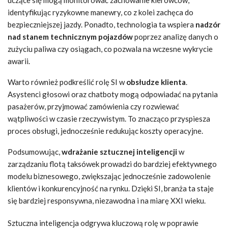
uczące się mogą monitorować zachowanie kierowców,
identyfikując ryzykowne manewry, co z kolei zachęca do
bezpieczniejszej jazdy. Ponadto, technologia ta wspiera
nadzór
nad stanem technicznym pojazdów
poprzez analizę danych o
zużyciu paliwa czy osiągach, co pozwala na wczesne wykrycie
awarii.
Warto również podkreślić rolę SI w
obsłudze klienta
.
Asystenci głosowi oraz chatboty mogą odpowiadać na pytania
pasażerów, przyjmować zamówienia czy rozwiewać
wątpliwości w czasie rzeczywistym. To znacząco przyspiesza
proces obsługi, jednocześnie redukując koszty operacyjne.
Podsumowując,
wdrażanie sztucznej inteligencji
w
zarządzaniu flotą taksówek prowadzi do bardziej efektywnego
modelu biznesowego, zwiększając jednocześnie zadowolenie
klientów i konkurencyjność na rynku. Dzięki SI, branża ta staje
się bardziej responsywna, niezawodna i na miarę XXI wieku.
Sztuczna inteligencja odgrywa kluczową rolę w poprawie