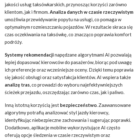
jakości usług taksówkarskich, przynosząc korzyści zarówno
klientom, jak i firmom.
Analiza danych w czasie rzeczywistym
umożliwia przewidywanie popytu na usługi, co pomaga w
optymalnym rozmieszczaniu pojazdów. W rezultacie skraca się
czas oczekiwania na taksówkę, co znacząco poprawia komfort
podróży.
Systemy rekomendacji
napędzane algorytmami AI pozwalają
lepiej dopasować kierowców do pasażerów, biorąc pod uwagę
ich preferencje oraz wcześniejsze oceny. Dzięki temu poprawia
się jakość obsługi oraz satysfakcja klientów. AI wspiera także
analizę tras
, co prowadzi do wyboru najefektywniejszych
ścieżek przejazdu, oszczędzając zarówno czas, jak i paliwo.
Inną istotną korzyścią jest
bezpieczeństwo
. Zaawansowane
algorytmy potrafią analizować styl jazdy kierowcy,
identyfikując niebezpieczne zachowania i sugerując poprawki.
Dodatkowo, aplikacje mobilne wykorzystujące AI często
oferują opcje śledzenia w czasie rzeczywistym oraz