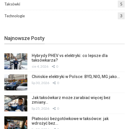
Taksówki
5
Technologie
3
Najnowsze Posty
Hybrydy PHEV vs elektryki: co lepsze dla
taksówkarza?
sie 4, 2026
0
Chińskie elektryki w Polsce: BYD, NIO, MG jako…
lip 30, 2026
0
Jak taksówkarz może zarabiać więcej bez
zmiany…
lip 25, 2026
0
Płatności bezgotówkowe w taksówce: jak
wdrożyć bez…