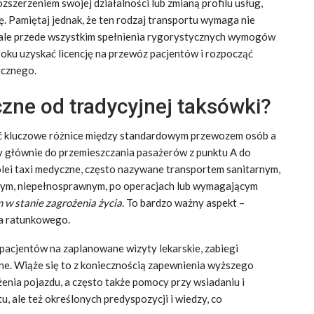
zszerzeniem swojej działalności lub zmianą profilu usług,
ę. Pamiętaj jednak, że ten rodzaj transportu wymaga nie
a, ale przede wszystkim spełnienia rygorystycznych wymogów
roku uzyskać licencję na przewóz pacjentów i rozpocząć
ycznego.
czne od tradycyjnej taksówki?
eć kluczowe różnice między standardowym przewozem osób a
 głównie do przemieszczania pasażerów z punktu A do
olei taxi medyczne, często nazywane transportem sanitarnym,
rym, niepełnosprawnym, po operacjach lub wymagającym
 w stanie zagrożenia życia
. To bardzo ważny aspekt –
ia ratunkowego.
pacjentów na zaplanowane wizyty lekarskie, zabiegi
yczne. Wiąże się to z koniecznością zapewnienia wyższego
nia pojazdu, a często także pomocy przy wsiadaniu i
, ale też określonych predyspozycji i wiedzy, co