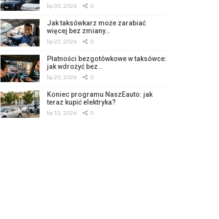
lip 30, 2026
0
Jak taksówkarz może zarabiać
więcej bez zmiany…
lip 25, 2026
0
Płatności bezgotówkowe w taksówce:
jak wdrożyć bez…
lip 20, 2026
0
Koniec programu NaszEauto: jak
teraz kupić elektryka?
lip 15, 2026
0