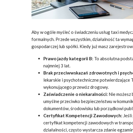
Aby w ogóle myśleć o świadczeniu usług taxi medyc
formalnych. Przede wszystkim, działalność ta wymag
gospodarczej lub spółki. Kiedy już masz zarejestrow
Prawo jazdy kategorii B:
To absolutna podst
najmniej 3 lat.
Brak przeciwwskazań zdrowotnych i psych
lekarskie i psychotechniczne potwierdzające
wykonującego przewóz drogowy.
Zaświadczenie o niekaralności:
Nie możesz 
umyślne przeciwko bezpieczeństwu w komunik
dokumentów, środowisku lub porządkowi publ
Certyfikat Kompetencji Zawodowych:
Jeśli
certyfikat kompetencji zawodowych w trans
działalności, często wystarcza zdanie egzami