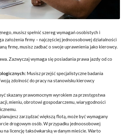
znego, musisz spełnić szereg wymagań osobistych i
a założenia firmy – najczęściej jednoosobowej działalności
aną firmę, musisz zadbać o swoje uprawnienia jako kierowcy.
awa. Zazwyczaj wymaga się posiadania prawa jazdy od co
ologicznych:
Musisz przejść specjalistyczne badania
 Twoją zdolność do pracy na stanowisku kierowcy
być skazany prawomocnym wyrokiem za przestępstwa
acji, mieniu, obrotowi gospodarczemu, wiarygodności
icznemu.
 planujesz zarządzać większą flotą, może być wymagany
porcie drogowym osób. W przypadku jednoosobowej
nu na licencję taksówkarską w danym mieście. Warto