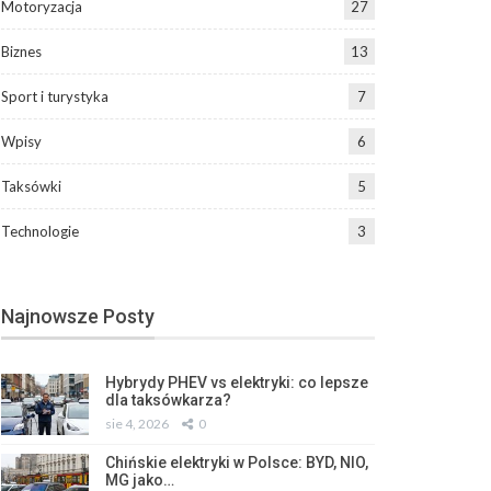
Motoryzacja
27
Biznes
13
Sport i turystyka
7
Wpisy
6
Taksówki
5
Technologie
3
Najnowsze Posty
Hybrydy PHEV vs elektryki: co lepsze
dla taksówkarza?
sie 4, 2026
0
Chińskie elektryki w Polsce: BYD, NIO,
MG jako…