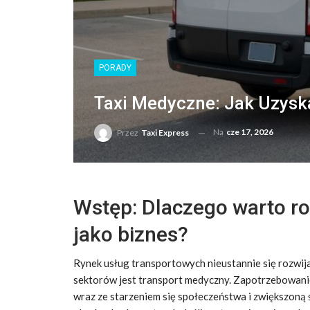
PORADY
Taxi Medyczne: Jak Uzysk
Na
cze 17, 2026
Przez
Taxi Express
Wstęp: Dlaczego warto 
jako biznes?
Rynek usług transportowych nieustannie się rozwija,
sektorów jest transport medyczny. Zapotrzebowanie
wraz ze starzeniem się społeczeństwa i zwiększoną