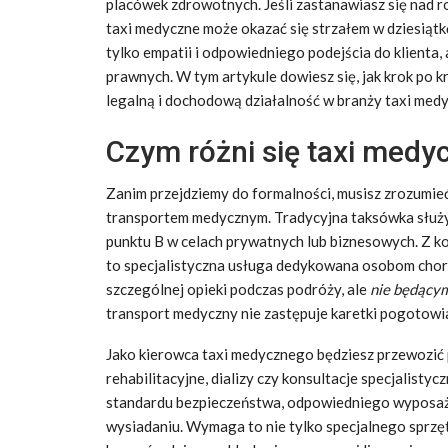
placówek zdrowotnych. Jeśli zastanawiasz się nad ro
taxi medyczne może okazać się strzałem w dziesiątk
tylko empatii i odpowiedniego podejścia do klient
prawnych. W tym artykule dowiesz się, jak krok po k
legalną i dochodową działalność w branży taxi med
Czym różni się taxi medy
Zanim przejdziemy do formalności, musisz zrozumi
transportem medycznym. Tradycyjna taksówka służy
punktu B w celach prywatnych lub biznesowych. Z k
to specjalistyczna usługa dedykowana osobom cho
szczególnej opieki podczas podróży, ale
nie będącym
transport medyczny nie zastępuje karetki pogotow
Jako kierowca taxi medycznego będziesz przewozić 
rehabilitacyjne, dializy czy konsultacje specjalist
standardu bezpieczeństwa, odpowiedniego wyposaże
wysiadaniu. Wymaga to nie tylko specjalnego sprzętu