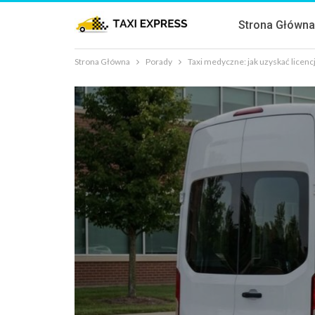
Strona Główn
Strona Główna
Porady
Taxi medyczne: jak uzyskać licen