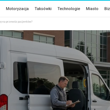
a
Motoryzacja
Taksówki
Technologie
Miasto
Bi
cję na przewóz pacjentów?