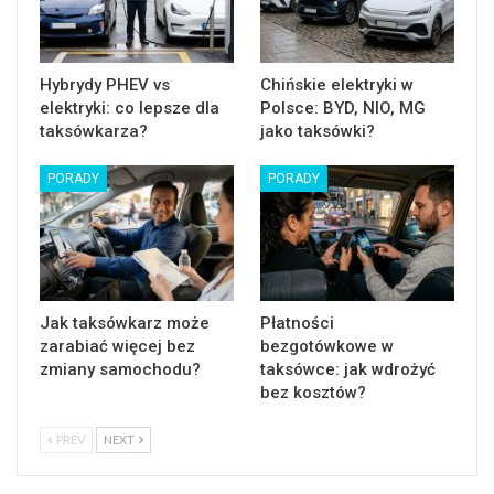
Hybrydy PHEV vs
Chińskie elektryki w
elektryki: co lepsze dla
Polsce: BYD, NIO, MG
taksówkarza?
jako taksówki?
PORADY
PORADY
Jak taksówkarz może
Płatności
zarabiać więcej bez
bezgotówkowe w
zmiany samochodu?
taksówce: jak wdrożyć
bez kosztów?
PREV
NEXT