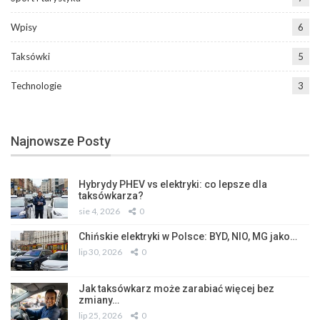
Wpisy
6
Taksówki
5
Technologie
3
Najnowsze Posty
Hybrydy PHEV vs elektryki: co lepsze dla
taksówkarza?
sie 4, 2026
0
Chińskie elektryki w Polsce: BYD, NIO, MG jako…
lip 30, 2026
0
Jak taksówkarz może zarabiać więcej bez
zmiany…
lip 25, 2026
0