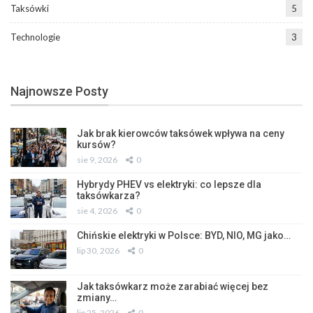
Taksówki
5
Technologie
3
Najnowsze Posty
Jak brak kierowców taksówek wpływa na ceny
kursów?
sie 9, 2026
0
Hybrydy PHEV vs elektryki: co lepsze dla
taksówkarza?
sie 4, 2026
0
Chińskie elektryki w Polsce: BYD, NIO, MG jako…
lip 30, 2026
0
Jak taksówkarz może zarabiać więcej bez
zmiany…
lip 25, 2026
0