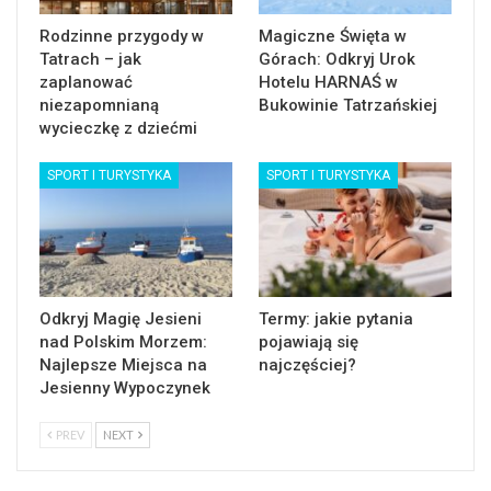
Rodzinne przygody w
Magiczne Święta w
Tatrach – jak
Górach: Odkryj Urok
zaplanować
Hotelu HARNAŚ w
niezapomnianą
Bukowinie Tatrzańskiej
wycieczkę z dziećmi
SPORT I TURYSTYKA
SPORT I TURYSTYKA
Odkryj Magię Jesieni
Termy: jakie pytania
nad Polskim Morzem:
pojawiają się
Najlepsze Miejsca na
najczęściej?
Jesienny Wypoczynek
PREV
NEXT