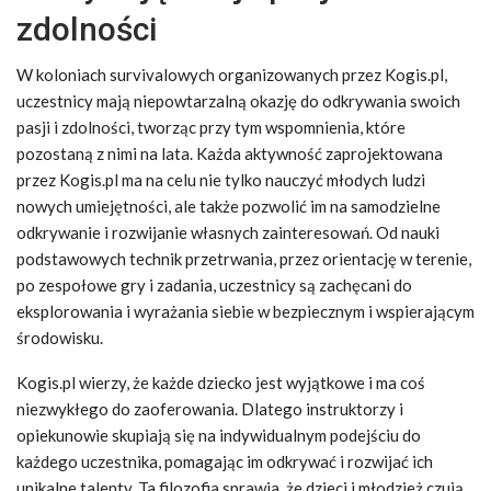
zdolności
W koloniach survivalowych organizowanych przez Kogis.pl,
uczestnicy mają niepowtarzalną okazję do odkrywania swoich
pasji i zdolności, tworząc przy tym wspomnienia, które
pozostaną z nimi na lata. Każda aktywność zaprojektowana
przez Kogis.pl ma na celu nie tylko nauczyć młodych ludzi
nowych umiejętności, ale także pozwolić im na samodzielne
odkrywanie i rozwijanie własnych zainteresowań. Od nauki
podstawowych technik przetrwania, przez orientację w terenie,
po zespołowe gry i zadania, uczestnicy są zachęcani do
eksplorowania i wyrażania siebie w bezpiecznym i wspierającym
środowisku.
Kogis.pl wierzy, że każde dziecko jest wyjątkowe i ma coś
niezwykłego do zaoferowania. Dlatego instruktorzy i
opiekunowie skupiają się na indywidualnym podejściu do
każdego uczestnika, pomagając im odkrywać i rozwijać ich
unikalne talenty. Ta filozofia sprawia, że dzieci i młodzież czują