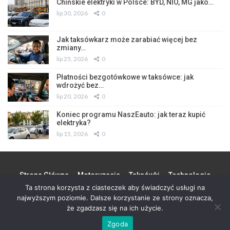
Chińskie elektryki w Polsce: BYD, NIO, MG jako…
lip 30, 2026
0
Jak taksówkarz może zarabiać więcej bez
zmiany…
lip 25, 2026
0
Płatności bezgotówkowe w taksówce: jak
wdrożyć bez…
lip 20, 2026
0
Koniec programu NaszEauto: jak teraz kupić
elektryka?
lip 15, 2026
0
Strona Główna
Motoryzacja
Taksówki
Technologie
Ta strona korzysta z ciasteczek aby świadczyć usługi na
Miasto
Biznes
Partner
Kontakt
najwyższym poziomie. Dalsze korzystanie ze strony oznacza,
że zgadzasz się na ich użycie.
© 2026 - Wszystkie prawa zastrzeżone. Design by
S 90
Zgoda