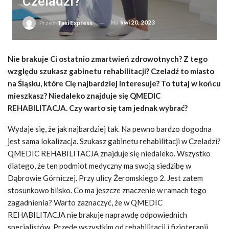
Czeladzi?
Na
kwi 20, 2023
Przez
Taxi Express
Nie brakuje Ci ostatnio zmartwień zdrowotnych? Z tego
względu szukasz gabinetu rehabilitacji? Czeladź to miasto
na Śląsku, które Cię najbardziej interesuje? To tutaj w końcu
mieszkasz? Niedaleko znajduje się QMEDIC
REHABILITACJA. Czy warto się tam jednak wybrać?
Wydaje się, że jak najbardziej tak. Na pewno bardzo dogodna
jest sama lokalizacja. Szukasz gabinetu rehabilitacji w Czeladzi?
QMEDIC REHABILITACJA znajduje się niedaleko. Wszystko
dlatego, że ten podmiot medyczny ma swoją siedzibę w
Dąbrowie Górniczej. Przy ulicy Żeromskiego 2. Jest zatem
stosunkowo blisko. Co ma jeszcze znaczenie w ramach tego
zagadnienia? Warto zaznaczyć, że w QMEDIC
REHABILITACJA nie brakuje naprawdę odpowiednich
specjalistów. Przede wszystkim od rehabilitacji i fizjoterapii.