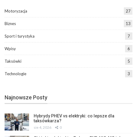
Motoryzacja
27
Biznes
13
Sport i turystyka
7
Wpisy
6
Taksówki
5
Technologie
3
Najnowsze Posty
Hybrydy PHEV vs elektryki: co lepsze dla
taksówkarza?
sie 4, 2026
0