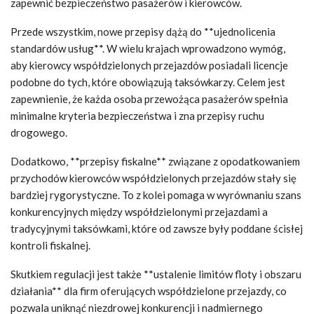
zapewnić bezpieczeństwo pasażerów i kierowców.
Przede wszystkim, nowe przepisy dążą do **ujednolicenia
standardów usług**. W wielu krajach wprowadzono wymóg,
aby kierowcy współdzielonych przejazdów posiadali licencje
podobne do tych, które obowiązują taksówkarzy. Celem jest
zapewnienie, że każda osoba przewożąca pasażerów spełnia
minimalne kryteria bezpieczeństwa i zna przepisy ruchu
drogowego.
Dodatkowo, **przepisy fiskalne** związane z opodatkowaniem
przychodów kierowców współdzielonych przejazdów stały się
bardziej rygorystyczne. To z kolei pomaga w wyrównaniu szans
konkurencyjnych między współdzielonymi przejazdami a
tradycyjnymi taksówkami, które od zawsze były poddane ścisłej
kontroli fiskalnej.
Skutkiem regulacji jest także **ustalenie limitów floty i obszaru
działania** dla firm oferujących współdzielone przejazdy, co
pozwala uniknąć niezdrowej konkurencji i nadmiernego