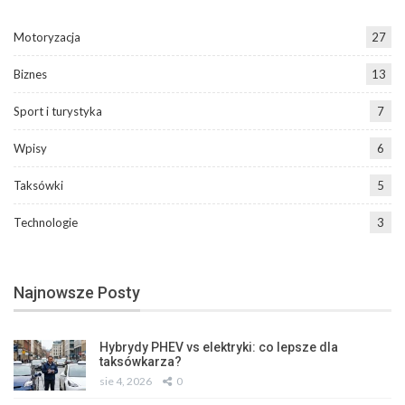
Motoryzacja
27
Biznes
13
Sport i turystyka
7
Wpisy
6
Taksówki
5
Technologie
3
Najnowsze Posty
Hybrydy PHEV vs elektryki: co lepsze dla
taksówkarza?
sie 4, 2026
0