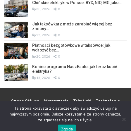
Chińskie elektryki w Polsce: BYD, NIO, MG jako…
lip 30, 2026
0
Jak taksówkarz może zarabiać więcej bez
zmiany…
lip 25, 2026
0
Płatności bezgotówkowe w taksówce: jak
wdrożyć bez…
lip 20, 2026
0
Koniec programu NaszEauto: jak teraz kupić
elektryka?
lip 15, 2026
0
Strona Główna
Motoryzacja
Taksówki
Technologie
Ta strona korzysta z ciasteczek aby świadczyć usługi na
Miasto
Biznes
Partner
Kontakt
najwyższym poziomie. Dalsze korzystanie ze strony oznacza,
że zgadzasz się na ich użycie.
© 2026 - Wszystkie prawa zastrzeżone. Design by
S 90
Zgoda