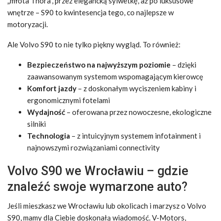
„młota Thora”, przez elegancką sylwetkę, aż po luksusowe
wnętrze – S90 to kwintesencja tego, co najlepsze w
motoryzacji.
Ale Volvo S90 to nie tylko piękny wygląd. To również:
Bezpieczeństwo na najwyższym poziomie
– dzięki
zaawansowanym systemom wspomagającym kierowcę
Komfort jazdy
– z doskonałym wyciszeniem kabiny i
ergonomicznymi fotelami
Wydajność
– oferowana przez nowoczesne, ekologiczne
silniki
Technologia
– z intuicyjnym systemem infotainment i
najnowszymi rozwiązaniami connectivity
Volvo S90 we Wrocławiu – gdzie
znaleźć swoje wymarzone auto?
Jeśli mieszkasz we Wrocławiu lub okolicach i marzysz o Volvo
S90, mamy dla Ciebie doskonałą wiadomość. V-Motors,