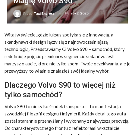
Magię Volvo S90
Na
sty 2, 2025
Przez
Taxi Express
Witaj w świecie, gdzie luksus spotyka się z innowacją, a
skandynawski design łączy się z najnowocześniejszą
technologią. Przedstawiamy Ci Volvo S90 – samochód, który
redefiniuje pojęcie premium w segmencie sedanów. Jeśli
marzysz o aucie, które nie tylko spełni Twoje oczekiwania, ale je
przewyższy, to właśnie znalazłeś swój idealny wybór.
Dlaczego Volvo S90 to więcej niż
tylko samochód?
Volvo S90 to nie tylko środek transportu – to manifestacja
szwedzkiej filozofii designu i inżynierii. Każdy detal tego auta
został starannie przemyślany i wykonany z najwyższą precyzją.
Od charakterystycznego frontu z reflektorami w kształcie