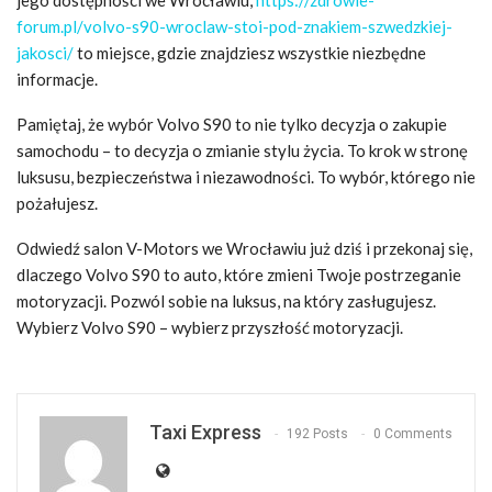
jego dostępności we Wrocławiu,
https://zdrowie-
forum.pl/volvo-s90-wroclaw-stoi-pod-znakiem-szwedzkiej-
jakosci/
to miejsce, gdzie znajdziesz wszystkie niezbędne
informacje.
Pamiętaj, że wybór Volvo S90 to nie tylko decyzja o zakupie
samochodu – to decyzja o zmianie stylu życia. To krok w stronę
luksusu, bezpieczeństwa i niezawodności. To wybór, którego nie
pożałujesz.
Odwiedź salon V-Motors we Wrocławiu już dziś i przekonaj się,
dlaczego Volvo S90 to auto, które zmieni Twoje postrzeganie
motoryzacji. Pozwól sobie na luksus, na który zasługujesz.
Wybierz Volvo S90 – wybierz przyszłość motoryzacji.
Taxi Express
192 Posts
0 Comments