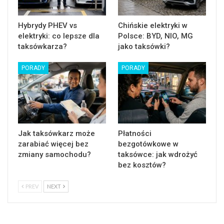
Hybrydy PHEV vs
Chińskie elektryki w
elektryki: co lepsze dla
Polsce: BYD, NIO, MG
taksówkarza?
jako taksówki?
PORADY
PORADY
Jak taksówkarz może
Płatności
zarabiać więcej bez
bezgotówkowe w
zmiany samochodu?
taksówce: jak wdrożyć
bez kosztów?
PREV
NEXT