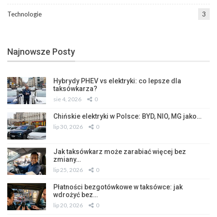
Technologie
3
Najnowsze Posty
Hybrydy PHEV vs elektryki: co lepsze dla
taksówkarza?
sie 4, 2026
0
Chińskie elektryki w Polsce: BYD, NIO, MG jako…
lip 30, 2026
0
Jak taksówkarz może zarabiać więcej bez
zmiany…
lip 25, 2026
0
Płatności bezgotówkowe w taksówce: jak
wdrożyć bez…
lip 20, 2026
0